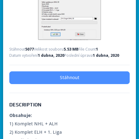
Stáhnout
5077
Velikost souboru
5.53 MB
File Count
1
Datum vytvoření
1 dubna, 2020
Poslední úprava
1 dubna, 2020
Stáhnout
DESCRIPTION
Obsahuje:
1) Komplet NHL + ALH
2) Komplet ELH + 1. Liga