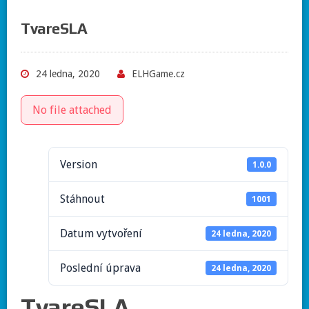
TvareSLA
24 ledna, 2020
ELHGame.cz
No file attached
Version
1.0.0
Stáhnout
1001
Datum vytvoření
24 ledna, 2020
Poslední úprava
24 ledna, 2020
TvareSLA