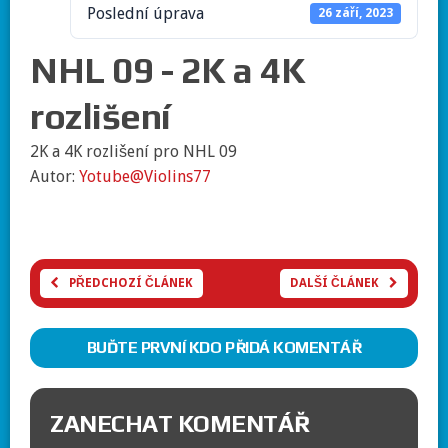
Poslední úprava
26 září, 2023
NHL 09 - 2K a 4K
rozlišení
2K a 4K rozlišení pro NHL 09
Autor:
Yotube@Violins77
PŘEDCHOZÍ ČLÁNEK
DALŠÍ ČLÁNEK
BUĎTE PRVNÍ KDO PŘIDÁ KOMENTÁŘ
ZANECHAT KOMENTÁŘ