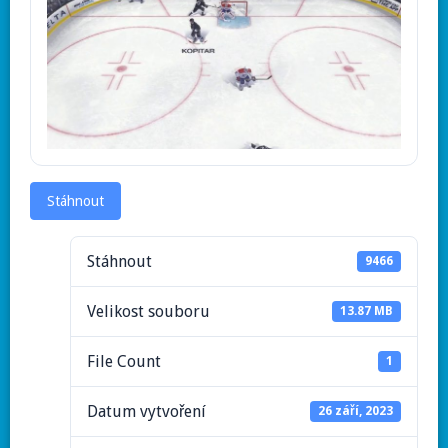
Stáhnout
Stáhnout
9466
Velikost souboru
13.87 MB
File Count
1
Datum vytvoření
26 září, 2023