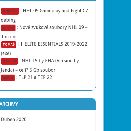
:
NHL 09 Gameplay and Fight CZ
NIKOLAS
dabing
:
Nové zvukové soubory NHL 09 –
GULAN
Torrent
:
1. ELITE ESSENTIALS 2019-2022
TOMÁŠ
(exe)
:
NHL 15 by EHA (Version by
MARTIN
Jenda) – celí? 5 Gb soubor
:
TLP 21 a TEP 22
DAVID
ARCHIVY
Duben 2026