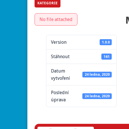
KATEGORIE
No file attached
Version
1.0.0
Stáhnout
161
Datum
24 ledna, 2020
vytvoření
Poslední
24 ledna, 2020
úprava