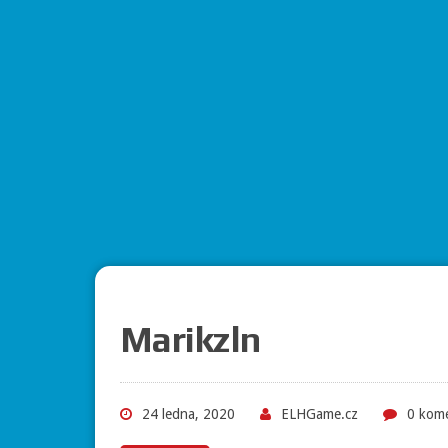
Marikzln
24 ledna, 2020
ELHGame.cz
0 kom