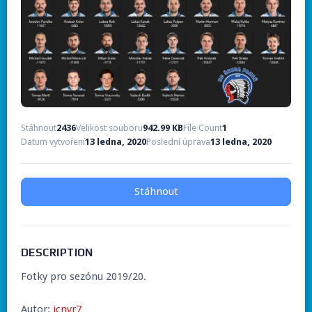
Stáhnout
2436
Velikost souboru
942.99 KB
File Count
1
Datum vytvoření
13 ledna, 2020
Poslední úprava
13 ledna, 2020
Stáhnout
DESCRIPTION
Fotky pro sezónu 2019/20.
Autor:
jcnyr7