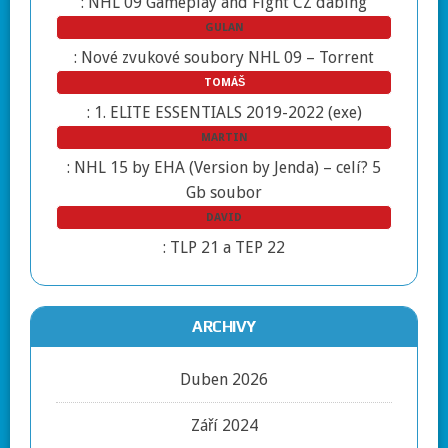
:
NHL 09 Gameplay and Fight CZ dabing
GULAN
:
Nové zvukové soubory NHL 09 – Torrent
TOMÁŠ
:
1. ELITE ESSENTIALS 2019-2022 (exe)
MARTIN
:
NHL 15 by EHA (Version by Jenda) – celí? 5
Gb soubor
DAVID
:
TLP 21 a TEP 22
ARCHIVY
Duben 2026
Září 2024