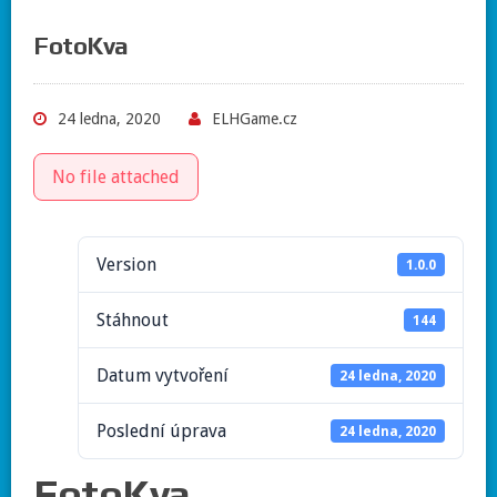
FotoKva
24 ledna, 2020
ELHGame.cz
No file attached
Version
1.0.0
Stáhnout
144
Datum vytvoření
24 ledna, 2020
Poslední úprava
24 ledna, 2020
FotoKva