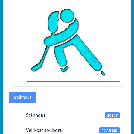
Stáhnout
Stáhnout
20457
Velikost souboru
17.16 MB