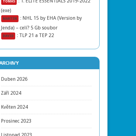
:
1. ELITE ESSENTIALS 2019-2022
TOMÁŠ
(exe)
:
NHL 15 by EHA (Version by
MARTIN
Jenda) – celí? 5 Gb soubor
:
TLP 21 a TEP 22
DAVID
ARCHIVY
Duben 2026
Září 2024
Květen 2024
Prosinec 2023
Listopad 2023