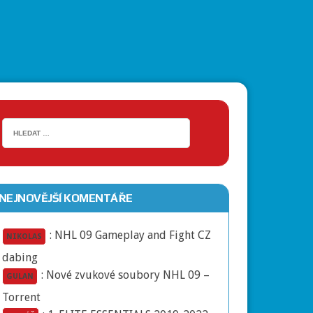
NEJNOVĚJŠÍ KOMENTÁŘE
:
NHL 09 Gameplay and Fight CZ
NIKOLAS
dabing
:
Nové zvukové soubory NHL 09 –
GULAN
Torrent