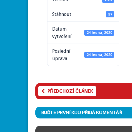
Stáhnout
97
Datum
24 ledna, 2020
vytvoření
Poslední
24 ledna, 2020
úprava
PŘEDCHOZÍ ČLÁNEK
BUĎTE PRVNÍ KDO PŘIDÁ KOMENTÁŘ