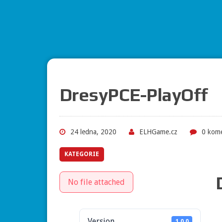
DresyPCE-PlayOff
24 ledna, 2020
ELHGame.cz
0 kom
KATEGORIE
No file attached
Version
1.0.0