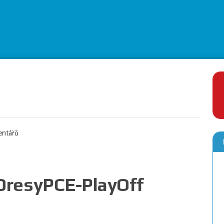
entářů
DresyPCE-PlayOff