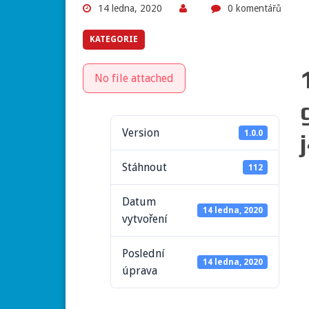
14 ledna, 2020
0 komentářů
KATEGORIE
No file attached
Version
1.0.0
Stáhnout
112
Datum
14 ledna, 2020
vytvoření
Poslední
14 ledna, 2020
úprava