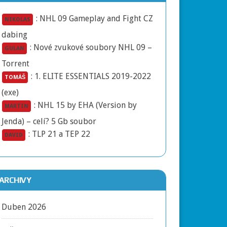
:
NHL 09 Gameplay and Fight CZ
NIKOLAS
dabing
:
Nové zvukové soubory NHL 09 –
GULAN
Torrent
:
1. ELITE ESSENTIALS 2019-2022
TOMÁŠ
(exe)
:
NHL 15 by EHA (Version by
MARTIN
Jenda) – celí? 5 Gb soubor
:
TLP 21 a TEP 22
DAVID
ARCHIVY
Duben 2026