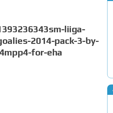
1393236343sm-liiga-
goalies-2014-pack-3-by-
j4mpp4-for-eha