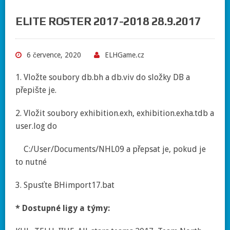
ELITE ROSTER 2017-2018 28.9.2017
6 července, 2020
ELHGame.cz
1. Vložte soubory db.bh a db.viv do složky DB a
přepište je.
2. Vložit soubory exhibition.exh, exhibition.exha.tdb a
user.log do
C:/User/Documents/NHL09 a přepsat je, pokud je
to nutné
3. Spusťte BHimport17.bat
* Dostupné ligy a týmy: