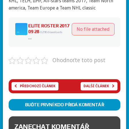
KHL, TELH, IIHF, All-stars teams 2017, Team North
america, Team Europe a Team NHL classic
ELITE ROSTER 2017
No file attached
09 28
0
290 downloads
...
Ohodnoťte toto post
PŘEDCHOZÍ ČLÁNEK
DALŠÍ ČLÁNEK
BUĎTE PRVNÍ KDO PŘIDÁ KOMENTÁŘ
ZANECHAT KOMENTÁŘ