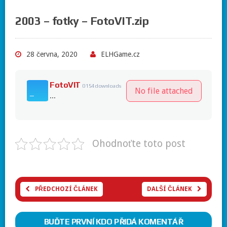
2003 – fotky – FotoVIT.zip
28 června, 2020
ELHGame.cz
FotoVIT
0
154 downloads
No file attached
...
Ohodnoťte toto post
PŘEDCHOZÍ ČLÁNEK
DALŠÍ ČLÁNEK
BUĎTE PRVNÍ KDO PŘIDÁ KOMENTÁŘ