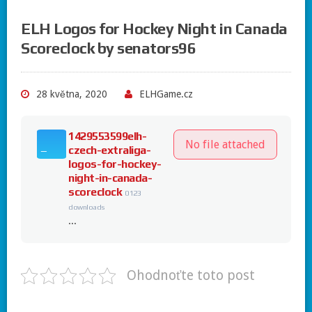
ELH Logos for Hockey Night in Canada
Scoreclock by senators96
28 května, 2020
ELHGame.cz
1429553599elh-
No file attached
czech-extraliga-
logos-for-hockey-
night-in-canada-
scoreclock
0
123
downloads
...
Ohodnoťte toto post