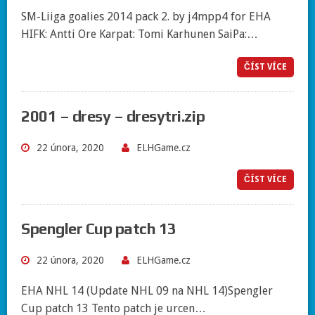
SM-Liiga goalies 2014 pack 2. by j4mpp4 for EHA
HIFK: Antti Ore Karpat: Tomi Karhunen SaiPa:…
ČÍST VÍCE
2001 – dresy – dresytri.zip
22 února, 2020
ELHGame.cz
ČÍST VÍCE
Spengler Cup patch 13
22 února, 2020
ELHGame.cz
EHA NHL 14 (Update NHL 09 na NHL 14)Spengler
Cup patch 13 Tento patch je urcen…