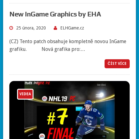
New InGame Graphics by EHA
25 února, 2020
ELHGame.cz
(CZ) Tento patch obsahuje kompletně novou InGame
grafiku. Nová grafika pro:…
ČÍST VÍCE
VIDEA