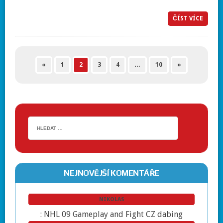
ČÍST VÍCE
«
1
2
3
4
…
10
»
NEJNOVĚJŠÍ KOMENTÁŘE
NIKOLAS
:
NHL 09 Gameplay and Fight CZ dabing