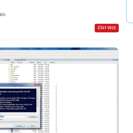
ářů
ČÍST VÍCE