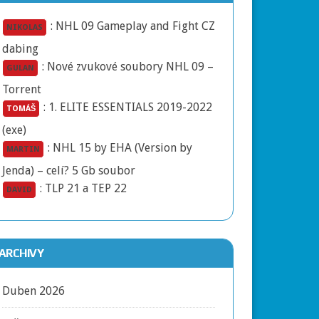
:
NHL 09 Gameplay and Fight CZ
NIKOLAS
dabing
:
Nové zvukové soubory NHL 09 –
GULAN
Torrent
:
1. ELITE ESSENTIALS 2019-2022
TOMÁŠ
(exe)
:
NHL 15 by EHA (Version by
MARTIN
Jenda) – celí? 5 Gb soubor
:
TLP 21 a TEP 22
DAVID
ARCHIVY
Duben 2026