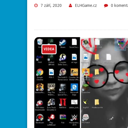
7 září, 2020
ELHGame.cz
0 koment
VIDEA