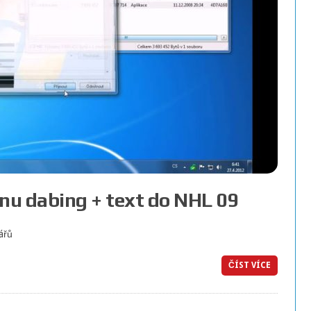
inu dabing + text do NHL 09
ářů
ČÍST VÍCE