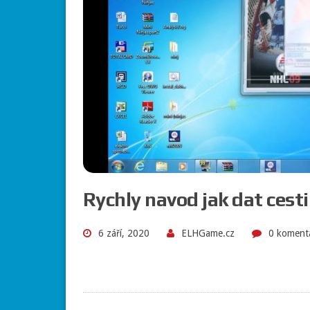
Rychly navod jak dat cest
6 září, 2020
ELHGame.cz
0 koment