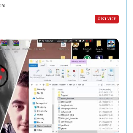
ářů
ČÍST VÍCE