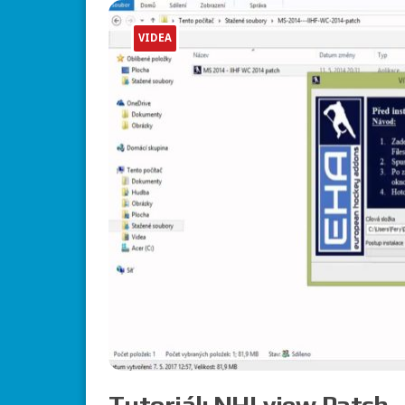
VIDEA
Tutoriál: NHLview,Patch