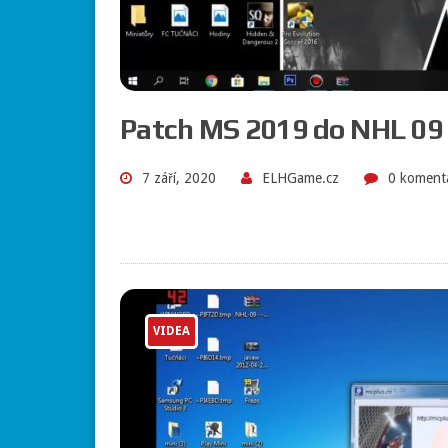
Patch MS 2019 do NHL 09
7 září, 2020
ELHGame.cz
0 koment
VIDEA